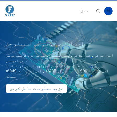
تمل


ایک اسٹاپ پی سی بی اسمبلی حل
ایس ایم ٹی ، ٹی ایچ ٹی ، مکس اسمبلی ، بی جی اے ، ٹرنکی پی سی
بی اسمبلی
اجزاء سے لے کر مینوفیکچرنگ اور ٹیسٹنگ تک
آئی ایس او 9001 ، آئی ایس او 13485 ، آئی اے ٹی ایف 16949
مصدقہ
مزید معلومات حاصل کریں