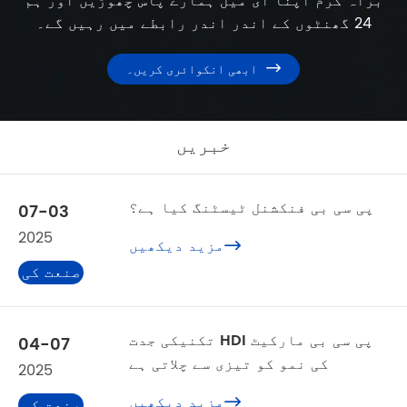
براہ کرم اپنا ای میل ہمارے پاس چھوڑیں اور ہم
24 گھنٹوں کے اندر اندر رابطے میں رہیں گے۔
ابھی انکوائری کریں۔

خبریں
پی سی بی فنکشنل ٹیسٹنگ کیا ہے؟
07-03
2025
مزید دیکھیں

صنعت کی
خبریں
تکنیکی جدت HDI پی سی بی مارکیٹ
04-07
کی نمو کو تیزی سے چلاتی ہے
2025
مزید دیکھیں

صنعت کی