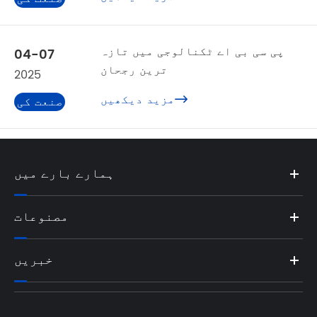
خبریں
پی سی بی اے ٹکنالوجی میں تازہ
04-07
ترین رجحان
2025
مزید دیکھیں

صنعت کی
خبریں
ہمارے بارے میں
مصنوعات
خبریں