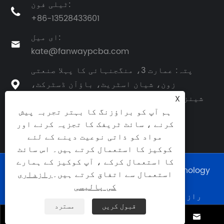
ٹیلی فون:

+86-13528433601
ای میل:

kate@fanwaypcba.com
پتہ: عمارت 3، منگجنہائی کا پہلا صنعتی
زون، شیان اسٹریٹ، باؤآن ڈسٹرکٹ،

شینزین، گوانگ ڈونگ، چین، زپ کوڈ: 518108
X
ہم آپ کو براؤزنگ کا بہتر تجربہ پیش
کرنے ، سائٹ ٹریفک کا تجزیہ کرنے اور
مواد کو ذاتی نوعیت دینے کے لئے
کوکیز کا استعمال کرتے ہیں۔ اس سائٹ
کا استعمال کرکے ، آپ کوکیز کے ہمارے
کاپی رائٹ © 2025 Shenzhen Fanway Technology
استعمال سے اتفاق کرتے ہیں۔
رازداری
Co., Ltd. جملہ حقوق محفوظ ہیں۔
کی پالیسی
رازداری کی
|
XML
|
RSS
|
Sitemap
|
Links
قبول کریں
مسترد
|
پالیسی



