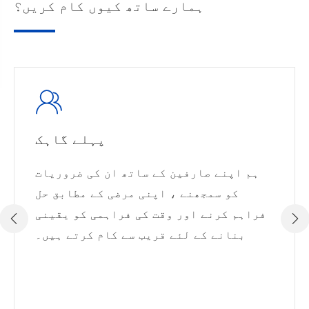
ہمارے ساتھ کیوں کام کریں؟
پہلے گاہک
ہم اپنے صارفین کے ساتھ ان کی ضروریات
کو سمجھنے ، اپنی مرضی کے مطابق حل
فراہم کرنے اور وقت کی فراہمی کو یقینی


بنانے کے لئے قریب سے کام کرتے ہیں۔