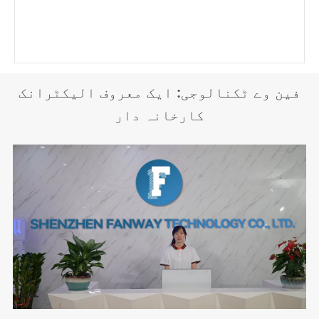
فین وے ٹکنالوجی: ایک معروف الیکٹرانک
کارخانہ دار