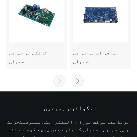
بی جی اے پی سی بی
ٹرنکی پی سی بی
اسمبلی
اسمبلی


انکوائری بھیجیں۔
پرنٹ شدہ سرکٹ بورڈ ، الیکٹرانکس مینوفیکچرنگ
، پی سی بی اسمبلی کے بارے میں پوچھ گچھ کے لئے